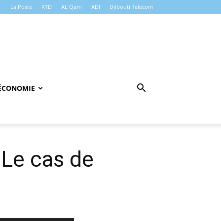
La Poste
RTD
AL Qarn
ADI
Djibouti Telecom
ÉCONOMIE
 Le cas de