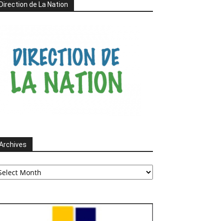
Direction de La Nation
Archives
chives