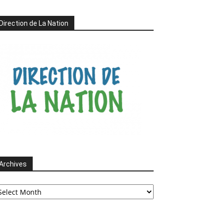
Direction de La Nation
Archives
chives