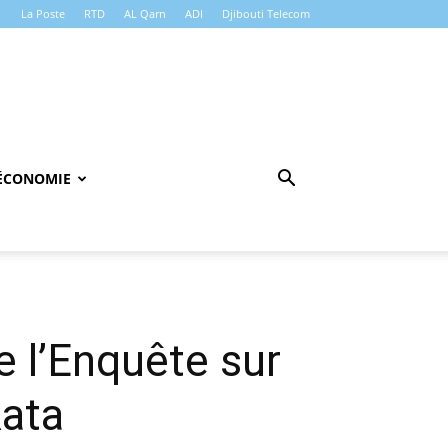
La Poste
RTD
AL Qarn
ADI
Djibouti Telecom
ÉCONOMIE
e l’Enquête sur
Rata