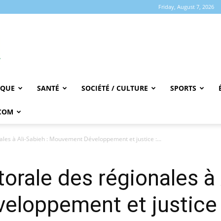
Friday, August 7, 2026
IQUE
SANTÉ
SOCIÉTÉ / CULTURE
SPORTS
COM
les à Ali-Sabieh : Mouvement Développement et justice :...
rale des régionales à A
loppement et justice :