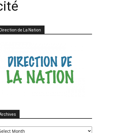
cité
Direction de La Nation
Archives
chives