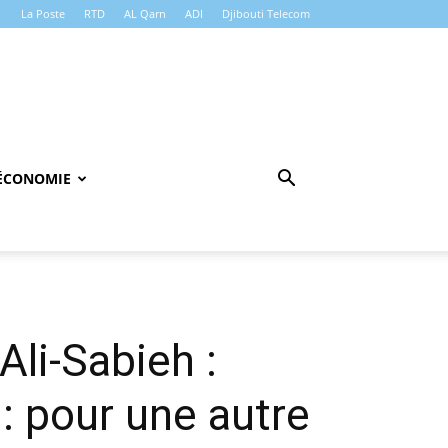
La Poste
RTD
AL Qarn
ADI
Djibouti Telecom
ÉCONOMIE
li-Sabieh :
 pour une autre