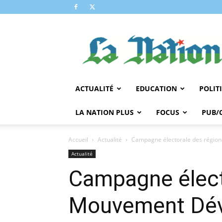
LA
NATION
ACTUALITÉ
EDUCATION
POLIT
LA NATION PLUS
FOCUS
PUB/
Accueil
Actualité
Campagne électorale des régiona
Actualité
Campagne électo
Mouvement Déve