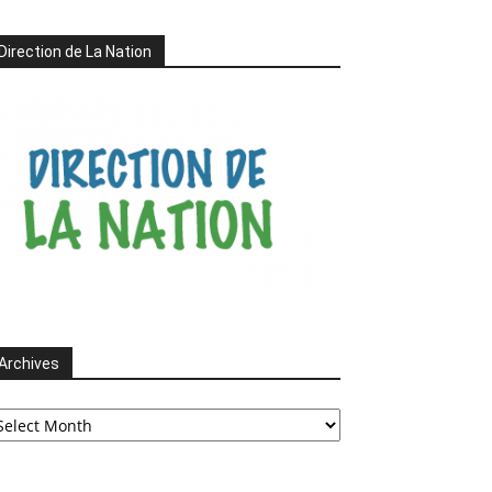
Direction de La Nation
Archives
chives