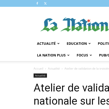
LA
NATION
ACTUALITÉ
EDUCATION
POLIT
LA NATION PLUS
FOCUS
PUB/
Accueil
Actualité
Atelier de validation de la troi
Actualité
Atelier de vali
nationale sur l