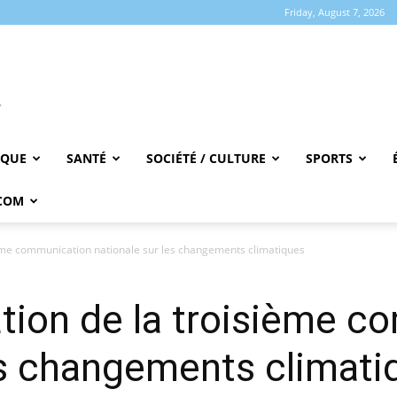
Friday, August 7, 2026
IQUE
SANTÉ
SOCIÉTÉ / CULTURE
SPORTS
COM
sième communication nationale sur les changements climatiques
dation de la troisième 
es changements climati