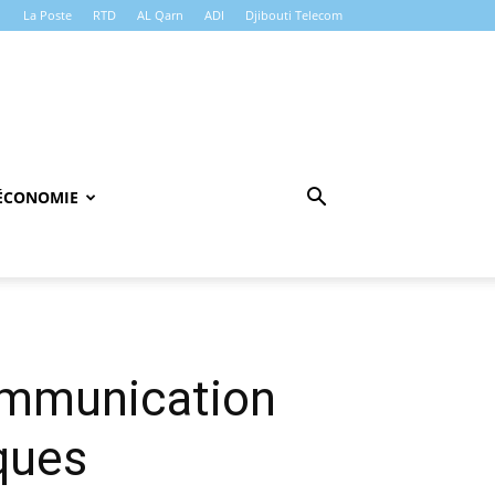
La Poste
RTD
AL Qarn
ADI
Djibouti Telecom
ÉCONOMIE
communication
ques