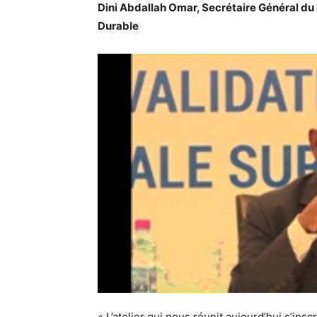
Dini Abdallah Omar, Secrétaire Général du
Durable
« L’atelier qui nous réunit aujourd’hui s’in