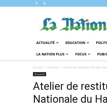
LA
NATION
ACTUALITÉ
EDUCATION
POLIT
LA NATION PLUS
FOCUS
PUB/
Accueil
Actualité
Atelier de restitution Du plan d’a
Actualité
Atelier de resti
Nationale du H