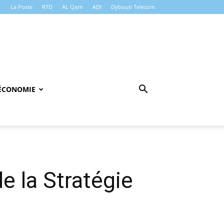
La Poste
RTD
AL Qarn
ADI
Djibouti Telecom
ÉCONOMIE
de la Stratégie