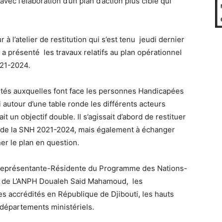
ec l’élaboration d’un plan d’action plus ciblé qui
r à l’atelier de restitution qui s’est tenu jeudi dernier
 a présenté les travaux relatifs au plan opérationnel
021-2024.
ultés auxquelles font face les personnes Handicapées
ni autour d’une table ronde les différents acteurs
t un objectif double. Il s’agissait d’abord de restituer
l de la SNH 2021-2024, mais également à échanger
er le plan en question.
la représentante-Résidente du Programme des Nations-
al de L’ANPH Doualeh Said Mahamoud, les
es accrédités en République de Djibouti, les hauts
 départements ministériels.