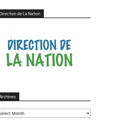
Direction de La Nation
Archives
chives