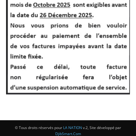
© Tous droits réservés pour
LA NATION
v.2, Site développé par
DjibSmart.Com