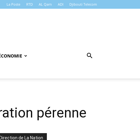
La Poste
RTD
AL Qarn
ADI
Djibouti Telecom
ÉCONOMIE
ration pérenne
Direction de La Nation