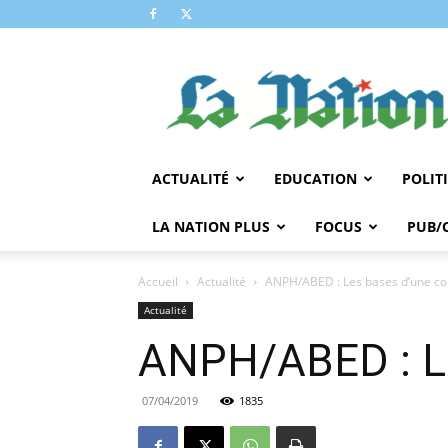
LA
NATION
ACTUALITÉ
EDUCATION
POLIT
LA NATION PLUS
FOCUS
PUB/
Accueil
Actualité
ANPH/ABED : Les bases d’une co
Actualité
ANPH/ABED : Le
07/04/2019
1835