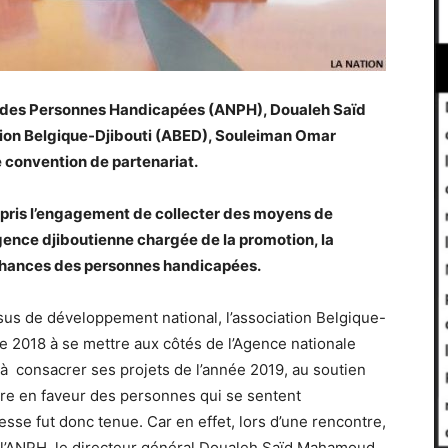
le des Personnes Handicapées (ANPH), Doualeh Saïd
tion Belgique-Djibouti (ABED), Souleiman Omar
e convention de partenariat.
a pris l’engagement de collecter des moyens de
gence djiboutienne chargée de la promotion, la
es chances des personnes handicapées.
sus de développement national, l’association Belgique-
e 2018 à se mettre aux côtés de l’Agence nationale
 consacrer ses projets de l’année 2019, au soutien
uvre en faveur des personnes qui se sentent
se fut donc tenue. Car en effet, lors d’une rencontre,
 de l’ANPH, le directeur général Doualeh Saïd Mahamoud