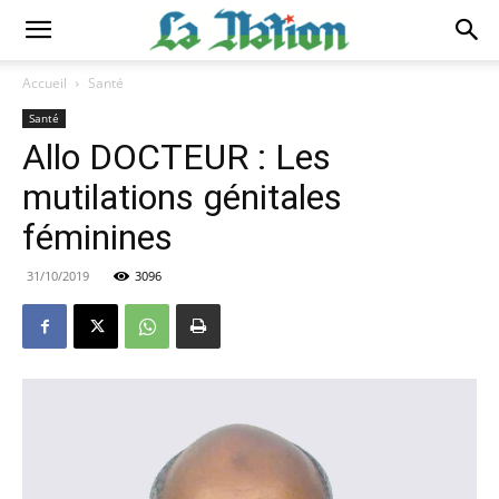
Accueil
Santé
Santé
Allo DOCTEUR : Les
mutilations génitales
féminines
31/10/2019
3096